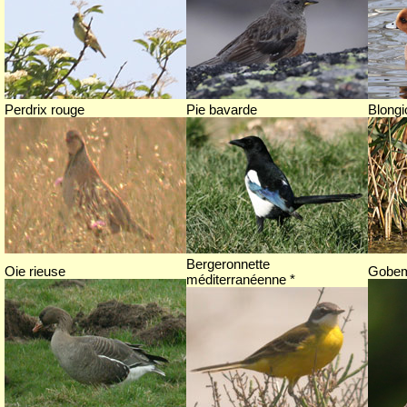
Perdrix rouge
Pie bavarde
Blongi
Bergeronnette
Oie rieuse
Gobem
méditerranéenne *