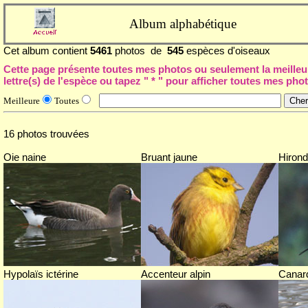
Album alphabétique
Cet album contient
5461
photos de
545
espèces d'oiseaux
Cette page présente toutes mes photos ou seulement la meilleur
lettre(s) de l'espèce ou tapez "
*
" pour afficher toutes mes phot
Meilleure
Toutes
16 photos trouvées
Oie naine
Bruant jaune
Hirond
Hypolaïs ictérine
Accenteur alpin
Canard